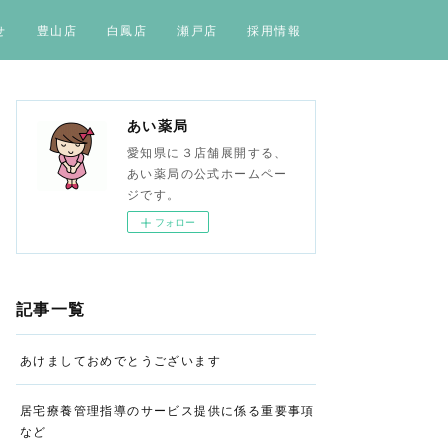
せ
豊山店
白鳳店
瀬戸店
採用情報
あい薬局
愛知県に３店舗展開する、
あい薬局の公式ホームペー
ジです。
フォロー
記事一覧
あけましておめでとうございます
居宅療養管理指導のサービス提供に係る重要事項
など